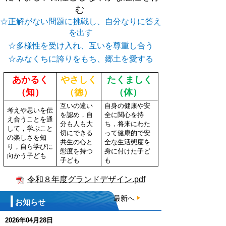
む
☆正解がない問題に挑戦し、自分なりに答え
を出す
☆多様性を受け入れ、互いを尊重し合う
☆みなくちに誇りをもち、郷土を愛する
あかるく
やさしく
たくましく
（知）
（徳）
（体）
互いの違い
自身の健康や安
考えや思いを伝
を認め，自
全に関心を持
え合うことを通
分も人も大
ち，将来にわた
して，学ぶこと
切にできる
って健康的で安
の楽しさを知
共生の心と
全な生活態度を
り，自ら学びに
態度を持つ
身に付けた子ど
向かう子ども
子ども
も
令和８年度グランドデザイン.pdf
最新へ
お知らせ
2026年04月28日