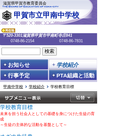
滋賀県甲賀市教育委員会
甲賀市立甲南中学校
〒520-3301
滋賀県甲賀市甲南町寺庄841
0748-86-2154
0748-86-7831
お知らせ
学校紹介
行事予定
PTA組織と活動
甲南中学校
学校紹介
学校教育目標
学校教育目標
未来を担う社会人としての基礎を身につけた生徒の育
成
～生徒の主体的な活動を基盤として～