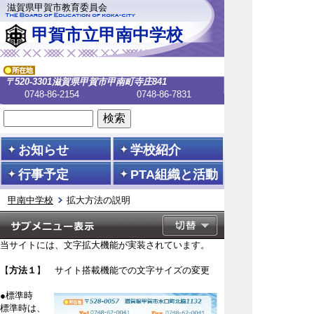
滋賀県甲賀市教育委員会
甲賀市立甲南中学校
〒520-3301
滋賀県甲賀市甲南町寺庄841
0748-86-2154
0748-86-7831
お知らせ
学校紹介
行事予定
PTA組織と活動
甲南中学校
拡大方法の説明
当サイトには、文字拡大機能が実装されています。
【
方法１
】 サイト搭載機能での文字サイズの変更
●標準時
標準時は、