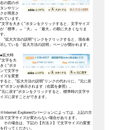
右の図のボ
タンやリン
クが用意さ
れています。
"文字を大きく"ボタンをクリックすると、文字サイズ
が「標準」→「大」→「最大」の順に大きくなりま
す。
"拡大方法の説明"リンクをクリックすると、現在表
示している「拡大方法の説明」ページが開かれます。
●拡大時
"文字を大
きく"ボタ
ンで文字サ
イズを変更
すると、"拡大方法の説明"リンクの代わりに、"元に戻
す"ボタンが表示されます（右図を参照）。
"元に戻す"ボタンをクリックすると、標準時の文字サ
イズに戻すことができます。
※Internet Explorerのバージョンによっては、上記の方
法で文字サイズが変わらない場合があります。
その場合は、下記の【方法２】で文字サイズの変更
を行ってください。