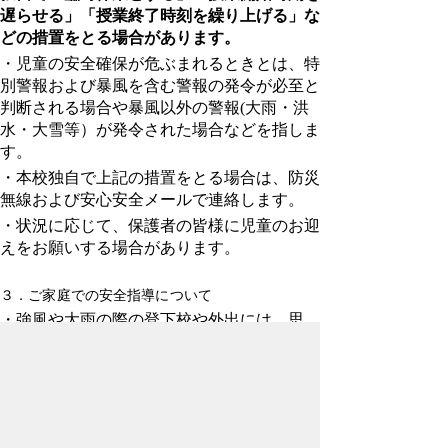
遅らせる」「授業終了時刻を繰り上げる」な
どの措置をとる場合があります。
・児童の安全確保が危ぶまれるときとは、特
別警報および暴風を含む警報の発令が必至と
判断される場合や暴風以外の警報(大雨・洪
水・大雪等）が発令された場合などを指しま
す。
・本校独自で上記の措置をとる場合は、防災
無線および安心安全メールで連絡します。
・状況に応じて、保護者の皆様に児童のお迎
えをお願いする場合があります。
３．ご家庭での安全指導について
・
強風や大雨の際の登下校や外出には、思
わぬ危険が伴います。また、警報や注意報が
解除されたり、雨や風が止んだりした後も、
河川の増水や崖崩れ等の危険が残ります。危
険を防止するために、地域の状況や児童の実
態に応じた適切な助言を与えてください。