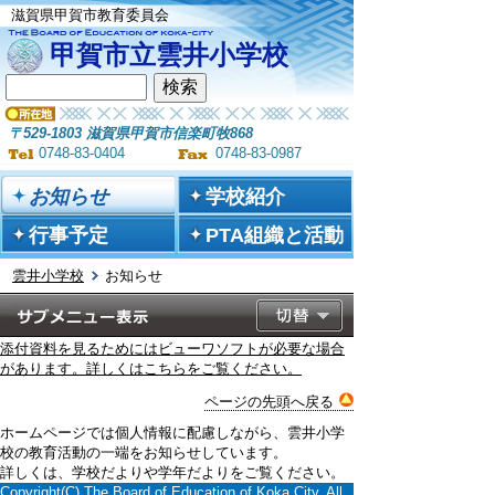
滋賀県甲賀市教育委員会
甲賀市立雲井小学校
〒529-1803 滋賀県甲賀市信楽町牧868
0748-83-0404
0748-83-0987
お知らせ
学校紹介
行事予定
PTA組織と活動
雲井小学校
お知らせ
添付資料を見るためにはビューワソフトが必要な場合
があります。詳しくはこちらをご覧ください。
ページの先頭へ戻る
ホームページでは個人情報に配慮しながら、雲井小学
校の教育活動の一端をお知らせしています。
詳しくは、学校だよりや学年だよりをご覧ください。
Copyright(C) The Board of Education of Koka City. All