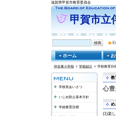
滋賀県甲賀市教育委員会
甲賀市立
ホーム
お
伴谷東小学校
学校紹介
学校教育目
教
学校長あいさつ
心豊
いじめ防止基本方針
め
学校教育目標
(1)