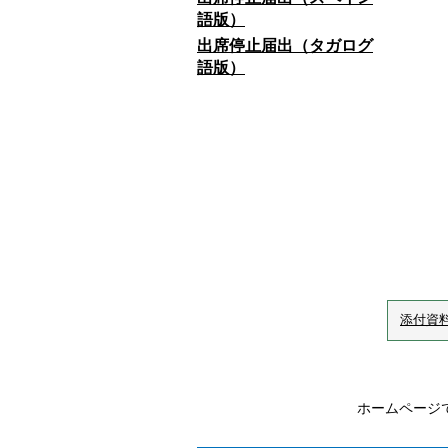
語版）
よ
出席停止届出（タガログ
語版）
他
添付資
ホームページ