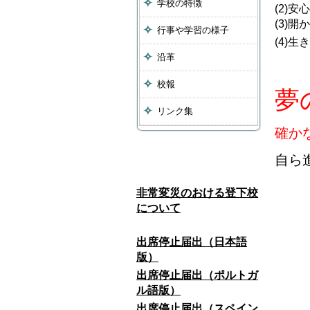
学校の特徴
(2)
(3)
行事や学習の様子
(4)
沿革
校報
夢
リンク集
確か
自ら
非常変災のおける登下校
について
出席停止届出（日本語
版）
出席停止届出（ポルトガ
ル語版）
自
出席停止届出（スペイン