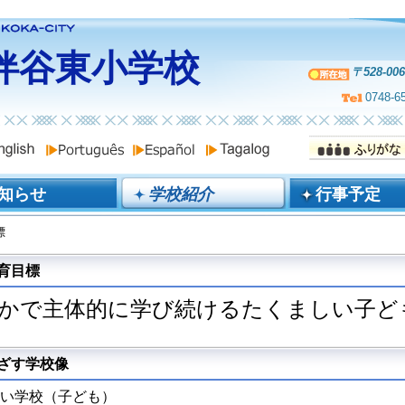
伴谷東小学校
〒528-0
0748-6
知らせ
学校紹介
行事予定
標
育目標
かで主体的に学び続けるたくましい子ど
ざす学校像
楽しい学校（子ども）