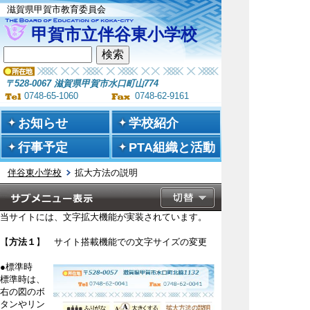
滋賀県甲賀市教育委員会
甲賀市立伴谷東小学校
〒528-0067 滋賀県甲賀市水口町山774
0748-65-1060
0748-62-9161
お知らせ
学校紹介
行事予定
PTA組織と活動
伴谷東小学校
拡大方法の説明
当サイトには、文字拡大機能が実装されています。
【
方法１
】 サイト搭載機能での文字サイズの変更
●標準時
標準時は、
右の図のボ
タンやリン