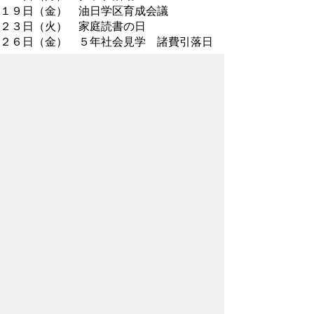
１９日（金） 油日学区育成会議
２３日（火） 家庭読書の日
２６日（金） ５年社会見学 諸費引落日
７月
１日（水） 通学分団集会
６日（月） クラブ活動
１０日（金） 個別懇談会～１５日（水）
１７日（金） 第１学期終業式 大掃除
添付資料を見るためにはビューワソフトが必要な場合
があります。詳しくはこちらをご覧ください。
ページの先頭へ戻る
ホームページでは個人情報に配慮しながら、油日小学
校の教育活動の一端をお知らせしています。
詳しくは、学校だよりや学年だよりをご覧ください。
Copyright(C) The Board of Education of Koka City. All
Rights Reserved.