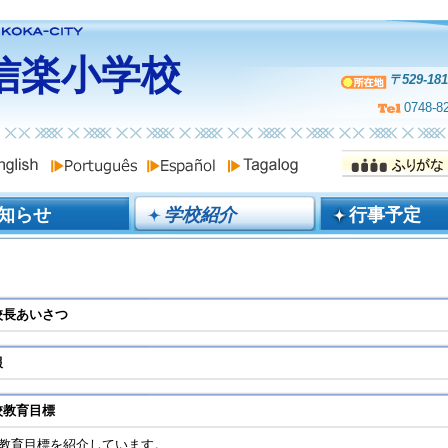
信楽小学校
〒529-1
0748-8
知らせ
学校紹介
行事予定
校長あいさつ
報
校教育目標
教育目標を紹介しています。