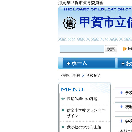
滋賀県甲賀市教育委員会
甲賀市立
ホーム
お
信楽小学校
学校紹介
学
長期休業中の課題
校
信楽小学校グランドデ
ザイン
学
我が校の学力向上策
本校の