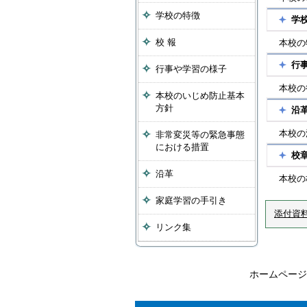
学校の特徴
学
校 報
本校の
行
行事や学習の様子
本校の
本校のいじめ防止基本
方針
沿
本校の
非常変災等の緊急事態
における措置
校
沿革
本校の
家庭学習の手引き
添付資
リンク集
ホームページ