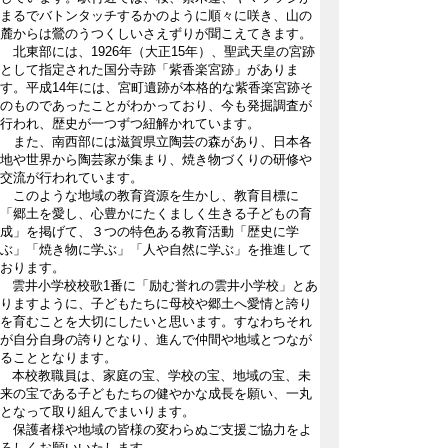
まるでバトンタッチするかのように順々に咲き、山の
麓からは鶯のうつくしいさえずりが聞こえてきます。
北東部には、1926年（大正15年）、聖武天皇の宮跡
として指定された国分寺跡「紫香楽宮跡」がありま
す。平成14年には、宮町遺跡が本格的な紫香楽宮跡そ
のものであったことがわかっており、今も発掘調査が
行われ、歴史が一つずつ紐解かれています。
また、南西部には滋賀県立陶芸の森があり、日本各
地や世界から陶芸家が集まり、焼き物づくりの研修や
交流が行われています。
このような地域の教育資源を生かし、教育目標に
「郷土を愛し、心豊かにたくましく生きる子どもの育
成」を掲げて、３つの特色ある教育活動「歴史に学
ぶ」「焼き物に学ぶ」「人や自然に学ぶ」を推進して
おります。
雲井小学校校歌1番に「励む誉れの雲井小学校」とあ
りますように、子どもたちに母校や郷土へ愛情と誇り
を育むことを大切にしたいと思います。すなわちそれ
が自分自身の誇りとなり、進んで仲間や地域とつなが
ることとなります。
本校教職員は、家庭の宝、学校の宝、地域の宝、未
来の宝である子どもたちの健やかな成長を願い、一丸
となって取り組んでまいります。
保護者様や地域の皆様の変わらぬご支援ご協力をよ
ろしくお願いいたします。