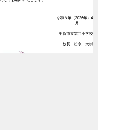
令和８年（2026年）4
月
甲賀市立雲井小学校
校長 松永 大樹
添付資料を見るためにはビューワソフトが必要な場合
があります。詳しくはこちらをご覧ください。
ページの先頭へ戻る
ホームページでは個人情報に配慮しながら、雲井小学
校の教育活動の一端をお知らせしています。
詳しくは、学校だよりや学年だよりをご覧ください。