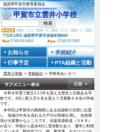
滋賀県甲賀市教育委員会
甲賀市立雲井小学校
〒529-1803 滋賀県甲賀市信楽町牧868
0748-83-0404
0748-83-0987
お知らせ
学校紹介
行事予定
PTA組織と活動
雲井小学校
学校紹介
学校長あいさつ
令和８年度で創立1２1年を迎える歴史と伝統ある学
校です。4月に新入児６名を迎えて児童数６８名の学校
です。
本学区は甲賀市の西南部にある信楽町の北部に位置
し、地域の中央を流れる大戸川が田畑を潤し、自然環
境が大変豊かなところです。信楽高原鉄道（ＳＫＲ）
が走り、学校から徒歩4分に雲井駅があり、通学に利用
しています。駅付近では、桜、紫木蓮、ヤマツツジが