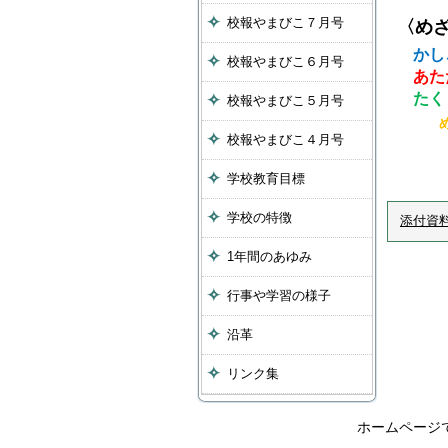
校報やまびこ７月号
〈め
かし
校報やまびこ６月号
あた
たく
校報やまびこ５月号
校報やまびこ４月号
ふる
学校教育目標
学校の特徴
添付資
1年間のあゆみ
行事や学習の様子
沿革
リンク集
ホームページ