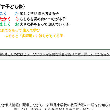
ざす子ども像〉
こく た
楽しく学び 自ら考える子
たかく ら
らしさを認め合い つながる子
ましく お
大きな夢をもって 進んでいく子
めあてをもって 進んで学び
さと「多羅尾」に誇りがもてる子
料を見るためにはビューワソフトが必要な場合があります。詳しくはこちらを
では個人情報に配慮しながら、多羅尾小学校の教育活動の一端をお知ら
詳しくは、学校だよりや学年だよりをご覧ください。