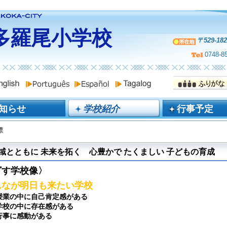
多羅尾小学校
〒529-1
0748-8
知らせ
学校紹介
行事予定
標
域とともに 未来を拓く 心豊かで たくましい 子どもの育成
ざす学校像〉
なが明日も来たい学校
の中に自己肯定感がある
の中に存在感がある
事に感動がある