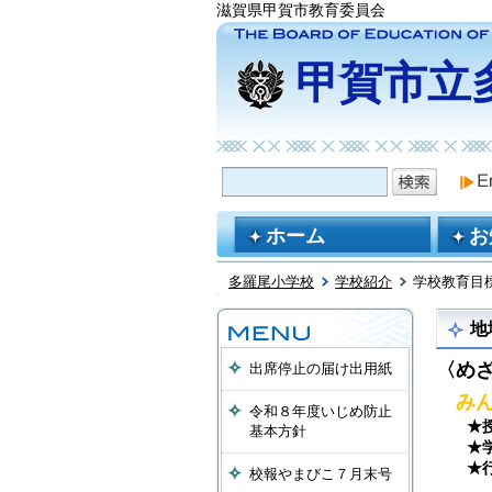
滋賀県甲賀市教育委員会
甲賀市立
ホーム
お
多羅尾小学校
学校紹介
学校教育目
地
〈め
出席停止の届け出用紙
みん
令和８年度いじめ防止
★授業
基本方針
★学校
★行
校報やまびこ７月末号