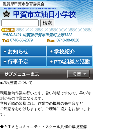
滋賀県甲賀市教育委員会
甲賀市立油日小学校
〒520-3421 滋賀県甲賀市甲賀町上野1322
0748-88-2079
0748-88-8028
お知らせ
学校紹介
行事予定
PTA組織と活動
●環境整備について
環境整備作業を行います。暑い時期ですので、早い時
刻からの作業になります。
学校近隣の皆様には、作業での機械の発生音など
ご迷惑をおかけしますが、ご理解ご協力をお願いしま
す。
◆ＰＴＡとコミュニティ・スクール共催の環境整備