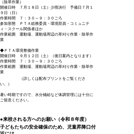
（除草作業）
開催日時 ７月１８日（土）少雨決行 予備日７月１
９日（日）
作業時間 ７：３０～９：３０ごろ
参加形態 ＰＴＡ総務委員・環境部員・コミュニテ
ィ・スクール関係者ほか
作業範囲 運動場、運動場周辺の草刈り作業・除草作
業
◆ＰＴＡ環境整備作業
開催日時 ９月１２日（土）（後日案内となります）
作業時間 ７：３０～９：３０ごろ
作業範囲 運動場、運動場周辺の草刈り作業・除草作
業
（詳しくは配布プリントをご覧くださ
い。）
暑い時期ですので、水分補給など体調管理には十分に
ご留意ください。
●来校される方へのお願い（令和８年度）
子どもたちの安全確保のため、児童昇降口付
近には