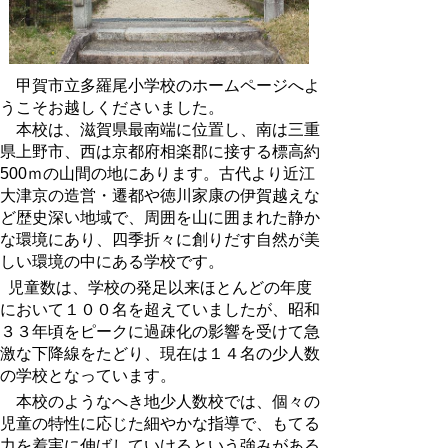
甲賀市立多羅尾小学校のホームページへよ
うこそお越しくださいました。
本校は、滋賀県最南端に位置し、南は三重
県上野市、西は京都府相楽郡に接する標高約
500ｍの山間の地にあります。古代より近江
大津京の造営・遷都や徳川家康の伊賀越えな
ど歴史深い地域で、周囲を山に囲まれた静か
な環境にあり、四季折々に創りだす自然が美
しい環境の中にある学校です。
児童数は、学校の発足以来ほとんどの年度
において１００名を超えていましたが、昭和
３３年頃をピークに過疎化の影響を受けて急
激な下降線をたどり、現在は１４名の少人数
の学校となっています。
本校のようなへき地少人数校では、個々の
児童の特性に応じた細やかな指導で、もてる
力を着実に伸ばしていけるという強みがある