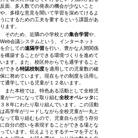
反面、多人数での発表の機会が少ないこと
や、多様な意見を聞いて学習を深めてけるよ
うにするための工夫を要するという課題があ
ります。
そのため、近隣の小学校との
や、
集合学習
Web会議システムという、インターネット
を介しての
を行い、豊かな人間関係
遠隔学習
を構築することができる環境づくりを進めて
います。また、校区外からでも通学すること
ができる
を適用しての児童数の確
特認校制度
保に努めています。現在もその制度を活用し
て通学している児童が１２名います。
また本校では、特色ある活動として全校児
童が一つになって取り組む
に
全校オペレッタ
３８年にわたり取り組んでいます。この活動
は高学年がリードしながら全校児童が一丸と
なって取り組むもので、児童自らが思う存分
に自分の想いを表現することができる場とな
っています。伝えようとするテーマを子ども