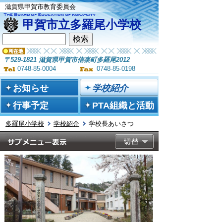
滋賀県甲賀市教育委員会
甲賀市立多羅尾小学校
〒529-1821 滋賀県甲賀市信楽町多羅尾2012
0748-85-0004
0748-85-0198
お知らせ
学校紹介
行事予定
PTA組織と活動
多羅尾小学校
学校紹介
学校長あいさつ