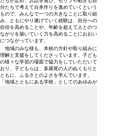
たちが定め、お話を選び、セリフや動きも自
分たちで考えて台本作りを進めていくという
もので、みんなで一つの大きなことに取り組
み、ともにやり遂げていく経験は、自分への
自信を高めることや、年齢を超えて人とのつ
ながりを築いていく力を高めることにおおい
につながっています。
地域のみな様も、本校の方針や取り組みに
理解と支援をしてくださっています。子ども
の様々な学習の場面で協力をしていただいて
おり、子どもらは、多羅尾の人のぬくもりと
ともに、ふるさとのよさを学んでいます。
「地域とともにある学校」としてのあゆみが
すでに脈々と続いている学校であると言えま
す。
これからも、このように多羅尾独自の特色
ある活動を通して、本校がめざす「
めあてを
もって進んで学び ふるさと『多羅尾』に誇
を進めてまいりたいと
りがもてる子」の育成
考えています。皆様の変わらぬご支援ご協力